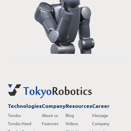
Technologies
Company
Resources
Career
Torobo
About us
Blog
Message
Torobo Hand
Features
Videos
Company