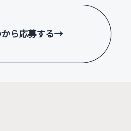
dlyから応募する
→