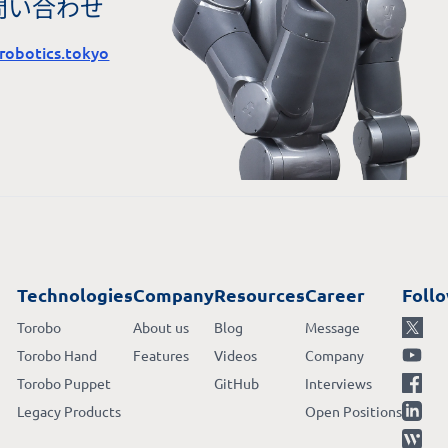
問い合わせ
robotics.tokyo
Technologies
Company
Resources
Career
Foll
Torobo
About us
Blog
Message
Torobo Hand
Features
Videos
Company
Torobo Puppet
GitHub
Interviews
Legacy Products
Open Positions