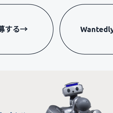
応募する
→
Wante